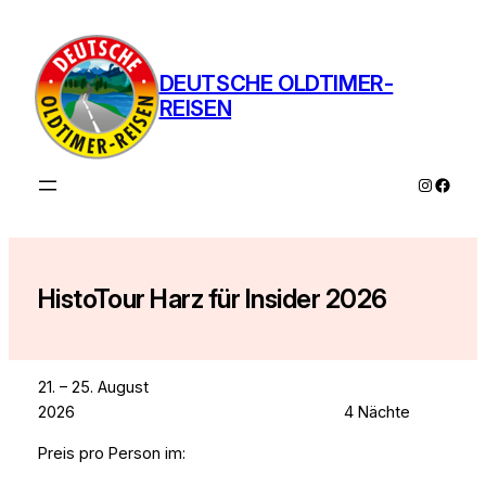
Zum
Inhalt
springen
DEUTSCHE OLDTIMER-
REISEN
Instagra
Faceb
HistoTour Harz für Insider 2026
21. – 25. August
2026 4 Nächte
Preis pro Person im: