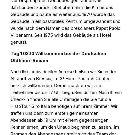
Der Ursprung des Gebäudes geht auf das 15
Jahrhundert zurück. 1854 übernahm die Kirche das
Gebäude und baute es weiter aus. 1970 wurde das
Gebäude in ein pastorales Zentrum umgewandelt und
wurde nach dem Namen des brescianers Papst Paolo
VI benannt. Seit 1975 wird das Gebäude als Hotel
genutzt.
Tag 1 03.10 Willkommen bei der Deutschen
Oldtimer-Reisen
Nach Ihrer individuellen Anreise heißen wir Sie in der
Altstadt von Brescia, im 3* Hotel Paolo VI Center
herzlich willkommen. Gerne möchten wir alle
Teilnehmer bis ca. 17 Uhr begrüßen dürfen. Nach Ihrem
Check-In finden Sie alle Unterlagen die Sie für die
HistoTour Giro Italia benötigen auf Ihrem Zimmer. Wir
treffen uns dann zum ersten gemeinsamen
Abendessen ab 19 Uhr mit einem gegenseitigen
Kennenlernen, um den Urlaub beginnen zu lassen. Im
Rahmen des Abendessens stellt sich das Team der