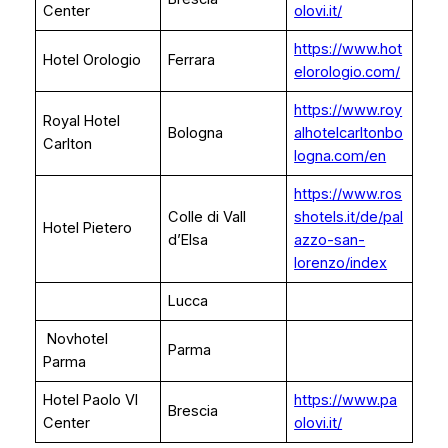
Center
olovi.it/
https://www.hot
Hotel Orologio
Ferrara
elorologio.com/
https://www.roy
Royal Hotel
Bologna
alhotelcarltonbo
Carlton
logna.com/en
https://www.ros
Colle di Vall
shotels.it/de/pal
Hotel Pietero
d’Elsa
azzo-san-
lorenzo/index
Lucca
Novhotel
Parma
Parma
Hotel Paolo VI
https://www.pa
Brescia
Center
olovi.it/