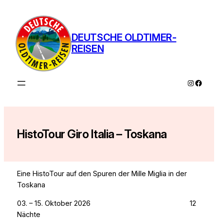
Zum
Inhalt
springen
DEUTSCHE OLDTIMER-
REISEN
Instagra
Faceb
HistoTour Giro Italia – Toskana
Eine HistoTour auf den Spuren der Mille Miglia in der
Toskana
03. – 15. Oktober 2026 12
Nächte