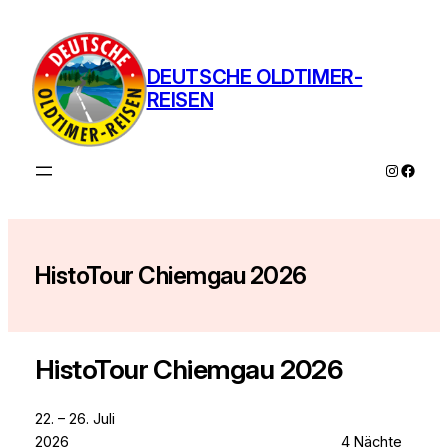
Zum
Inhalt
springen
DEUTSCHE OLDTIMER-
REISEN
Instagra
Faceb
HistoTour Chiemgau 2026
HistoTour Chiemgau 2026
22. – 26. Juli
2026 4 Nächte